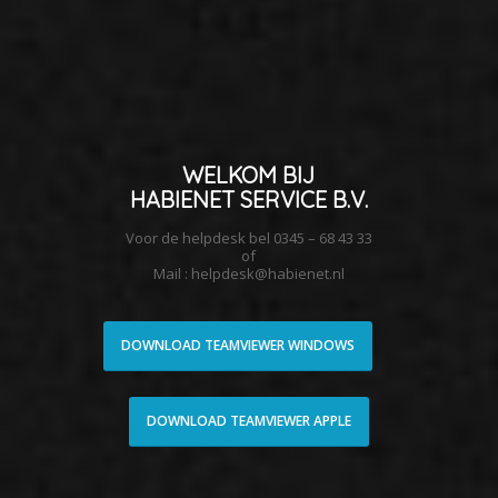
WELKOM BIJ
HABIENET SERVICE B.V.
Voor de helpdesk bel 0345 – 68 43 33
of
Mail : helpdesk@habienet.nl
DOWNLOAD TEAMVIEWER WINDOWS
DOWNLOAD TEAMVIEWER APPLE