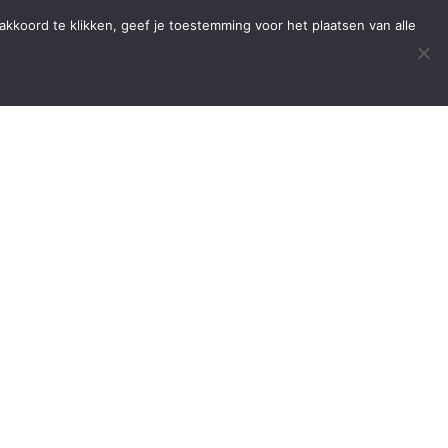
Home
Onze Diensten
Over Ons
Contact
kkoord te klikken, geef je toestemming voor het plaatsen van alle
U bevindt zich hier:
Home
/
Hard- en Software