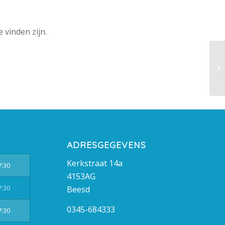
 vinden zijn.
ADRESGEGEVENS
Kerkstraat 14a
7:30
4153AG
7:30
Beesd
0345-684333
7:30