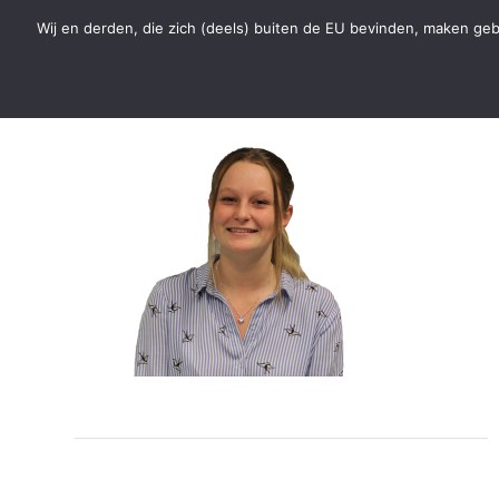
Wij en derden, die zich (deels) buiten de EU bevinden, maken geb