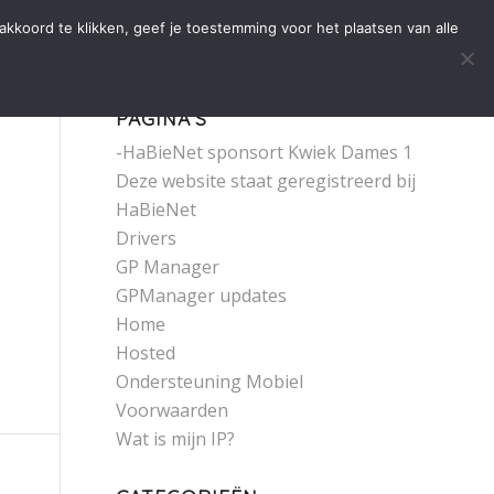
Home
Onze Diensten
Over Ons
Contact
kkoord te klikken, geef je toestemming voor het plaatsen van alle
PAGINA’S
-HaBieNet sponsort Kwiek Dames 1
Deze website staat geregistreerd bij
HaBieNet
Drivers
GP Manager
GPManager updates
Home
Hosted
Ondersteuning Mobiel
Voorwaarden
Wat is mijn IP?