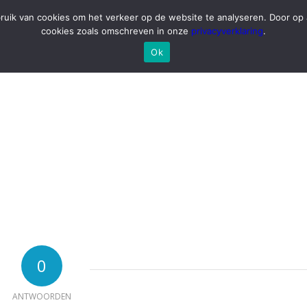
ruik van cookies om het verkeer op de website te analyseren. Door op a
cookies zoals omschreven in onze
privacyverklaring
.
Ok
0
ANTWOORDEN