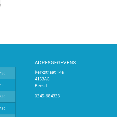
ADRESGEGEVENS
Kerkstraat 14a
7:30
4153AG
7:30
Beesd
0345-684333
7:30
7:30